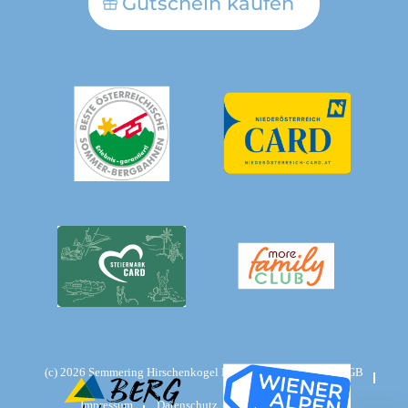
Gutschein kaufen
(c)
2026
Semmering Hirschenkogel Bergbahnen GmbH
AGB
Impressum
Datenschutz
Website:
weseo.at