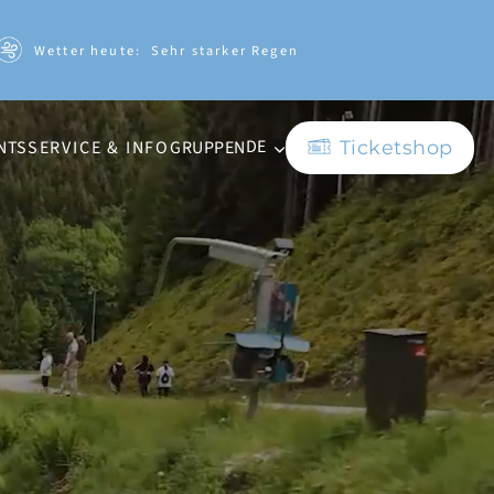
Wetter heute:
Sehr starker Regen
DE
NTS
GRUPPEN
SERVICE & INFO
Ticketshop
EN