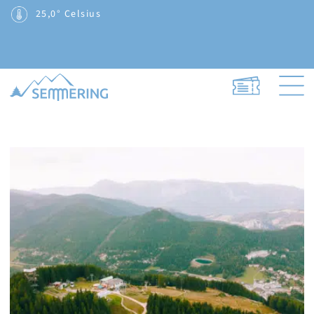
25,0° Celsius