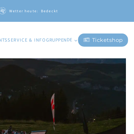
Wetter heute:
Bedeckt
DE
NTS
GRUPPEN
SERVICE & INFO
Ticketshop
EN