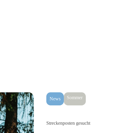
Sommer
News
Streckenposten gesucht