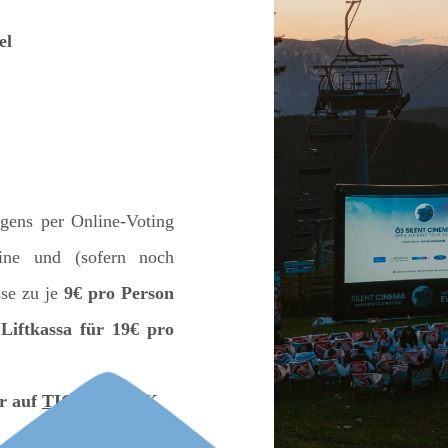
el
igens per Online-Voting
line und (sofern noch
sse zu je
9€ pro Person
Liftkassa für 19€ pro
hr auf
TICKETLINK